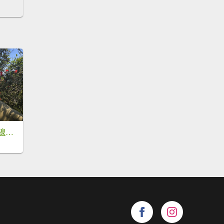
2026-03-15微笑山線：【二格山系】皇帝殿稜線段