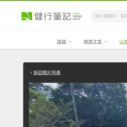
路線
精選文章
山
返回相片列表