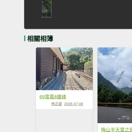
相關相簿
69雲嘉8連峰
林正誼
2026-07-08