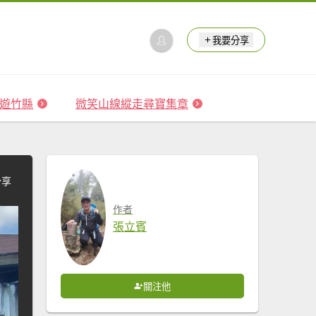
我要分享
 森遊竹縣
微笑山線縱走尋寶集章
分享
作者
張立賓
關注他