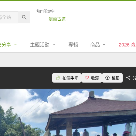
熱門關鍵字
淡蘭古道
友分享
主題活動
專輯
商品
2026
拍個手吧
收藏
檢舉