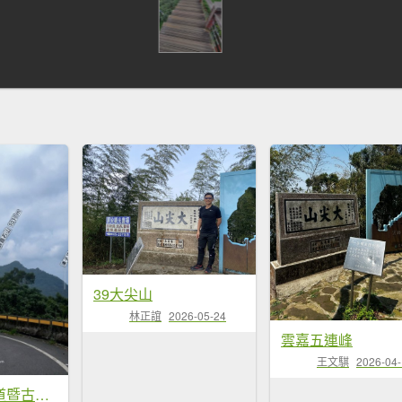
39大尖山
林正誼
2026-05-24
雲嘉五連峰
王文騏
2026-04
梅山半天雲之道暨古道汗路