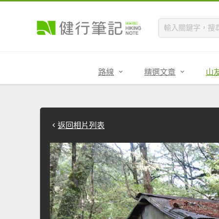
路線
精選文章
山
返回相片列表