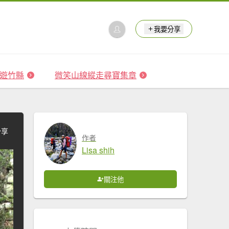
我要分享
 森遊竹縣
微笑山線縱走尋寶集章
分享
作者
Lisa shih
關注他