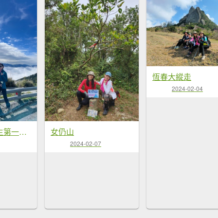
恆春大縱走
2024-02-04
帶好友完成人生第一座初百岳（關山嶺山）
女仍山
2024-02-07