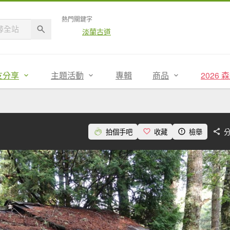
熱門關鍵字
淡蘭古道
友分享
主題活動
專輯
商品
2026
拍個手吧
收藏
檢舉