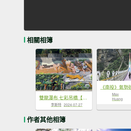
相關相簿
Max
雙龍瀑布 七彩吊橋【別讓吊橋又消失了 大家一起來推國旅吧!!】
Huang
李斯特
2024-07-27
作者其他相簿