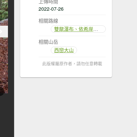
上傳時間
2022-07-26
相關路線
雙龍瀑布、依希岸天時棧道
相關山岳
西巒大山
此版權屬原作者，請勿任意轉載