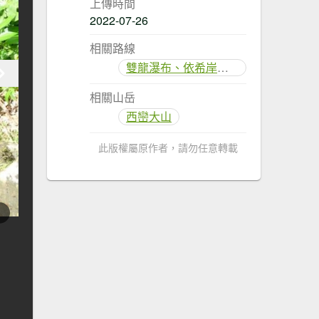
上傳時間
2022-07-26
相關路線
雙龍瀑布、依希岸天時棧道
相關山岳
西巒大山
此版權屬原作者，請勿任意轉載