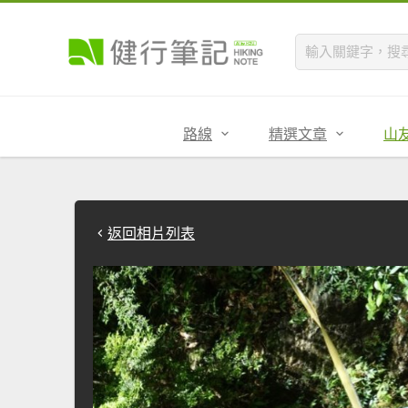
路線
精選文章
山
返回相片列表