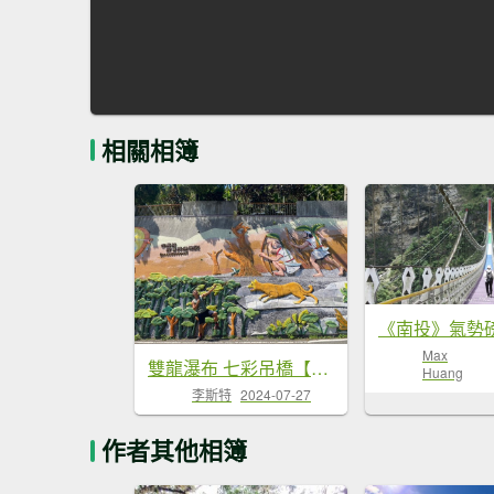
相關相簿
Max
雙龍瀑布 七彩吊橋【別讓吊橋又消失了 大家一起來推國旅吧!!】
Huang
李斯特
2024-07-27
作者其他相簿