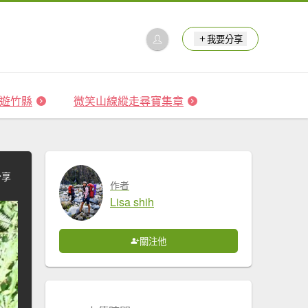
我要分享
 森遊竹縣
微笑山線縱走尋寶集章
分享
作者
Lisa shih
關注他