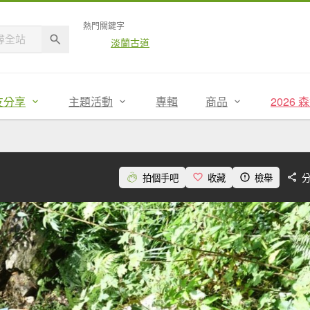
熱門關鍵字
淡蘭古道
友分享
主題活動
專輯
商品
2026
拍個手吧
收藏
檢舉