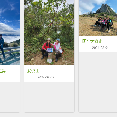
恆春大縱走
2024-02-04
帶好友完成人生第一座初百岳（關山嶺山）
女仍山
2024-02-07