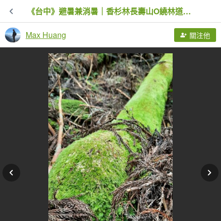
《台中》避暑兼消暑｜香杉林長壽山O繞林道20220719
Max Huang
關注他