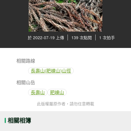
於 2022-07-19 上傳
139 次點閱
1 次拍手
相關路線
長壽山(肥崠山)山徑
相關山岳
長壽山
肥崠山
此版權屬原作者，請勿任意轉載
相關相簿