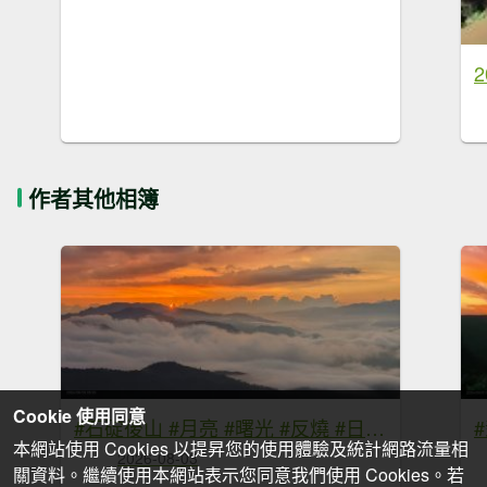
作者其他相簿
Cookie 使用同意
#石碇後山 #月亮 #曙光 #反燒 #日出 #雲海 8/3
本網站使用 Cookies 以提昇您的使用體驗及統計網路流量相
2026-08-03
關資料。繼續使用本網站表示您同意我們使用 Cookies。若