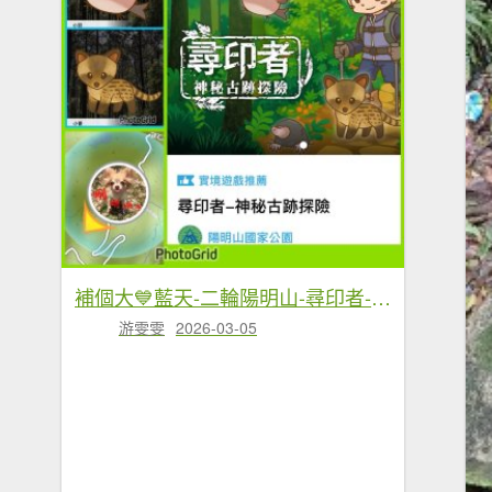
補個大💙藍天-二輪陽明山-尋印者-神秘古蹟探險12條步道
游雯雯
2026-03-05