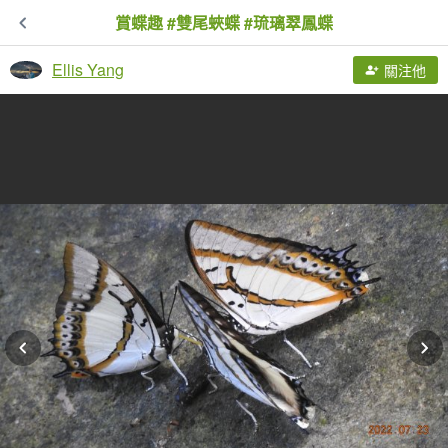
賞蝶趣 #雙尾蛺蝶 #琉璃翠鳳蝶
Ellis Yang
關注他