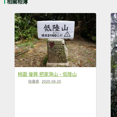
相關相簿
桃園 復興 把家灣山、低陸山
徐廣堯
2025-08-20