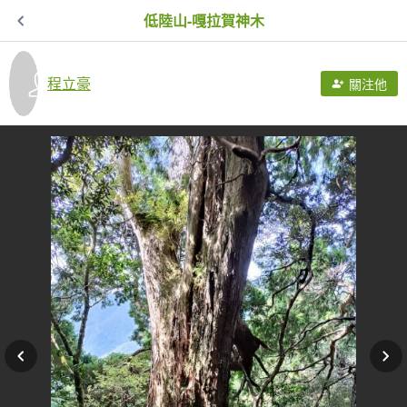
低陸山-嘎拉賀神木
程立豪
關注他