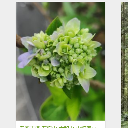
石空古道-石空山-太和山-火燒寮山-伯朗城堡-外澳車站