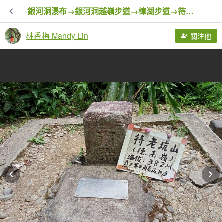
銀河洞瀑布→銀河洞越嶺步道→樟湖步道→待老坑山→杏花林→樟湖山→樟山寺→飛龍步道→政大→動物園門口
林香梅 Mandy Lin
關注他