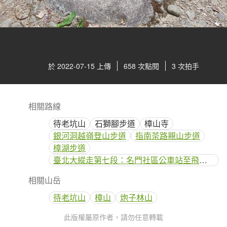
於 2022-07-15 上傳
658 次點閱
3 次拍手
相關路線
待老坑山
石獅腳步道
樟山寺
銀河洞越嶺登山步道
指南茶路親山步道
樟湖步道
臺北大縱走第七段：名門社區公車站至飛龍步道
相關山岳
待老坑山
樟山
炮子林山
此版權屬原作者，請勿任意轉載