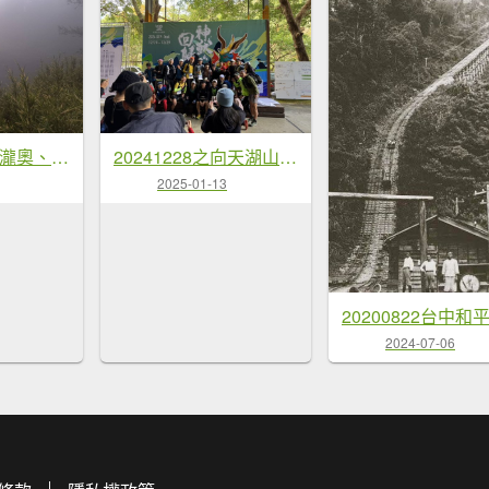
20250420南投瀧奧、奇萊尖山、合歡八連峰
20241228之向天湖山 加里山 哈堪尼山 虎山西南峰 南大龜山 三角湖山
2025-01-13
2024-07-06