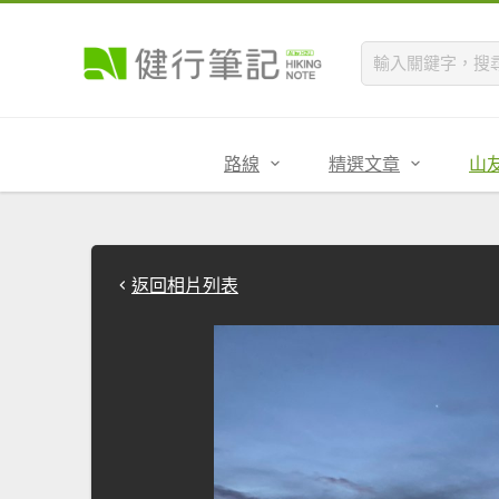
路線
精選文章
山
返回相片列表