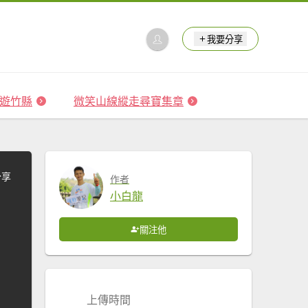
我要分享
 森遊竹縣
微笑山線縱走尋寶集章
分享
作者
小白龍
關注他
上傳時間