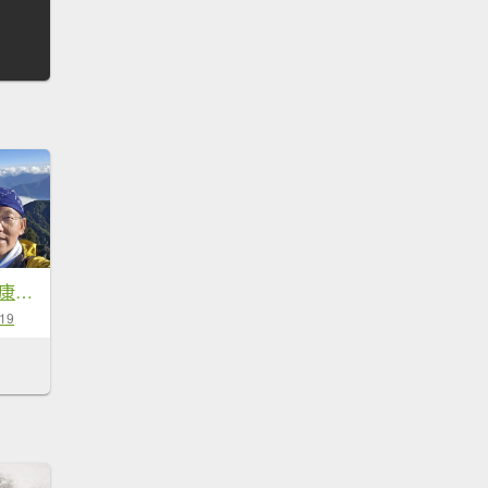
20251211-1216 新康橫斷+嘉明湖
-19