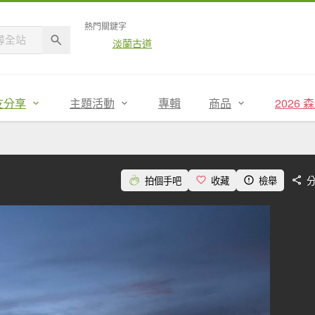
熱門關鍵字
淡蘭古道
友分享
主題活動
專輯
商品
2026
拍個手吧
收藏
檢舉