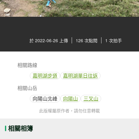
於 2022-06-26 上傳
126 次點閱
1 次拍手
相關路線
嘉明湖步道
嘉明湖單日往返
相關山岳
向陽山北峰
向陽山
三叉山
此版權屬原作者，請勿任意轉載
相關相簿