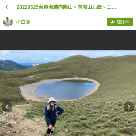
20220625台東海端向陽山、向陽山北峰、三叉山、嘉明湖
小白龍
關注他