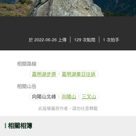
於 2022-06-26 上傳
129 次點閱
1 次拍手
相關路線
嘉明湖步道
嘉明湖單日往返
相關山岳
向陽山北峰
向陽山
三叉山
此版權屬原作者，請勿任意轉載
相關相簿