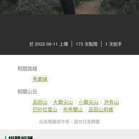
於 2022-06-11 上傳
173 次點閱
1 次拍手
相關路線
秀霸線
相關山岳
品田山
大霸尖山
小霸尖山
池有山
巴紗拉雲山
布秀蘭山
品田山前峰
此版權屬原作者，請勿任意轉載