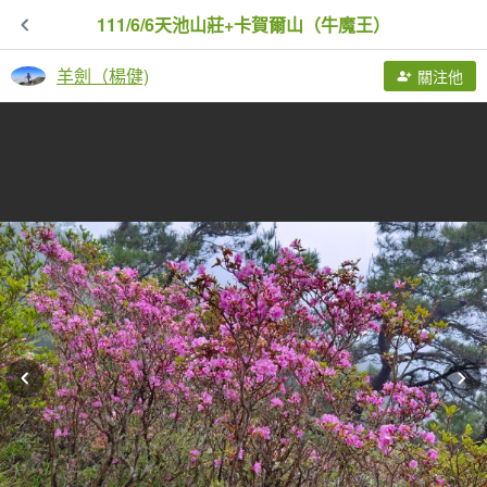
111/6/6天池山莊+卡賀爾山（牛魔王）
羊劍（楊健)
關注他