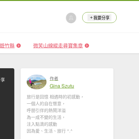
我要分享
 森遊竹縣
微笑山線縱走尋寶集章
作者
分享
Gina Szutu
旅行是回憶 相遇時的初感動，
一個人的自在愜意，
呼朋引伴的熱鬧洋溢
為一成不變的生活，
注入點滴的感動
因為愛、生活、旅行 ^.^