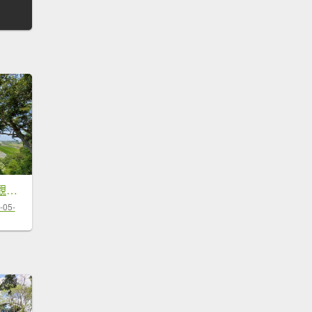
【台中外埔】高鐵觀景台、綠樹成蔭下賞桐花。 外埔水流東桐花步道
-05-