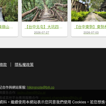
【台中和平】橫嶺山自然步道_木馬古道
【台中北屯】大坑四號步道x頭嵙山
2026-07-27
2026-07-03
條款
隱私權政策
記合作與網站客服:
hikingnote@biji.co
牌廣告合作:
jacky.chen@h2u.ai
務或其他平台應用服務合作:
vincent.changchien@h2u.ai
關資料。繼續使用本網站表示您同意我們使用 Cookies。若您