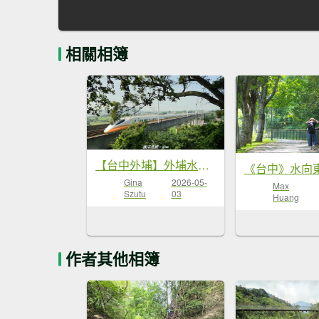
相關相簿
【台中外埔】外埔水流東桐花步道
Gina
2026-05-
Max
Szutu
03
Huang
作者其他相簿