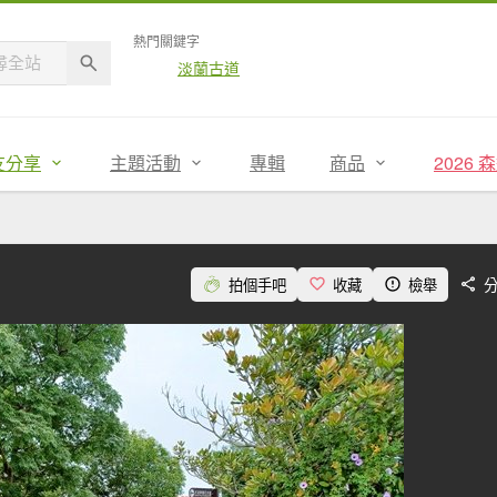
熱門關鍵字
淡蘭古道
友分享
主題活動
專輯
商品
2026
拍個手吧
收藏
檢舉