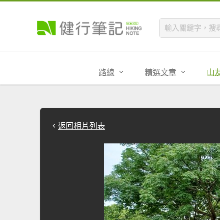
路線
精選文章
山
返回相片列表