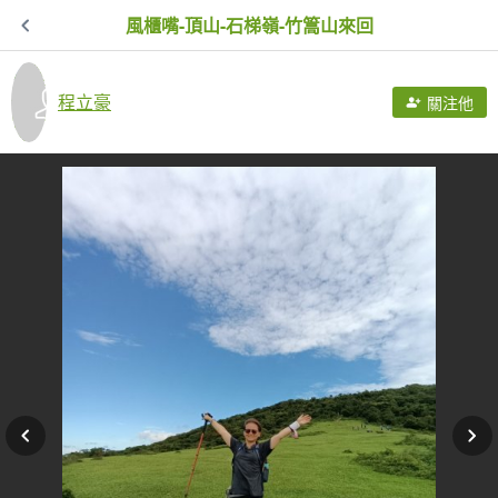
風櫃嘴-頂山-石梯嶺-竹篙山來回
程立豪
關注他