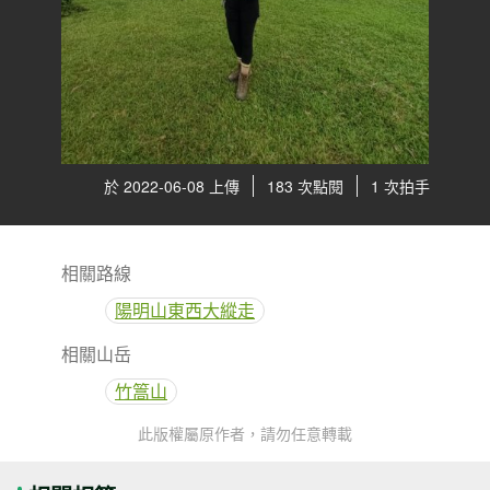
於 2022-06-08 上傳
183 次點閱
1 次拍手
相關路線
陽明山東西大縱走
相關山岳
竹篙山
此版權屬原作者，請勿任意轉載