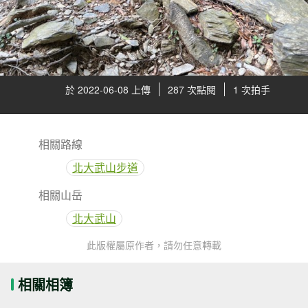
於 2022-06-08 上傳
287 次點閱
1 次拍手
相關路線
北大武山步道
相關山岳
北大武山
此版權屬原作者，請勿任意轉載
相關相簿