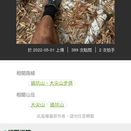
於 2022-05-01 上傳
389 次點閱
2 次拍手
相關路線
過坑山、大尖山步道
相關山岳
大尖山
過坑山
此版權屬原作者，請勿任意轉載