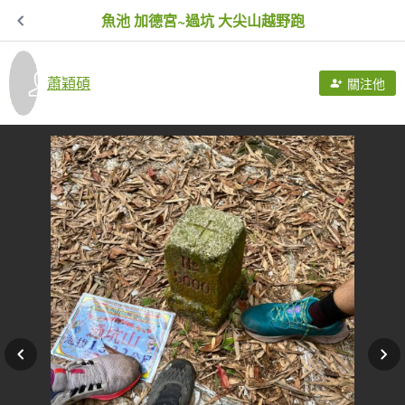
魚池 加德宮~過坑 大尖山越野跑
蕭穎碩
關注他