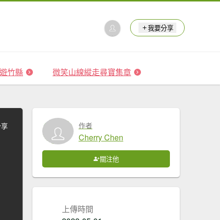
我要分享
 森遊竹縣
微笑山線縱走尋寶集章
作者
分享
Cherry Chen
關注他
上傳時間