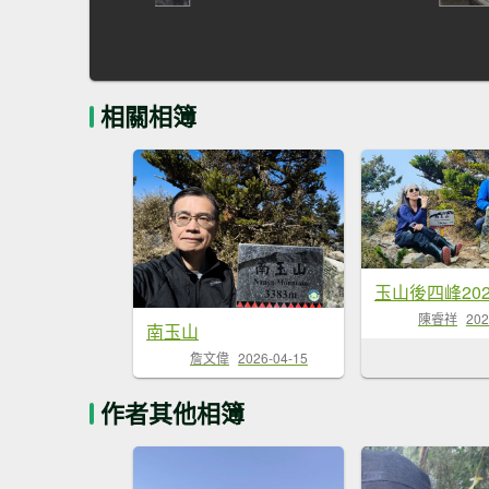
相關相簿
陳睿祥
202
南玉山
詹文偉
2026-04-15
作者其他相簿