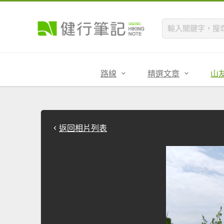
路線
精選文章
山
返回相片列表