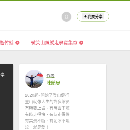
我要分享
 森遊竹縣
微笑山線縱走尋寶集章
分享
作者
陳鎮忠
2020起~開始了登山健行
登山就像人生的許多縮影
有時要上坡、有時會下坡
有時走得快、有時走得慢
有美景不斷、有泥濘不堪
誒！就是愛！