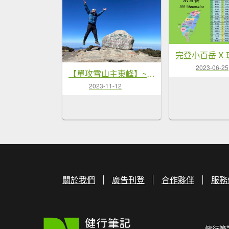
2023-06-25
【單攻雪山主東峰】~夜景、日出、雲海、黑森林、圈谷、群山環繞~
2023-11-12
關於我們
廣告刊登
合作夥伴
服務
健行筆