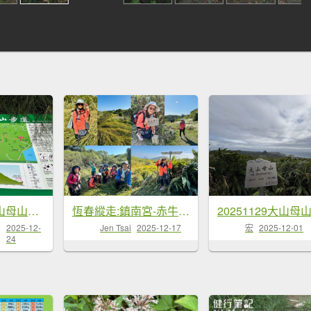
20251210_大山母山（屏東小百岳）
恆春縱走:鎮南宮-赤牛嶺-大山母山(小百岳#81)-南灣出 走讀恆春古城
20251129大山母
2025-12-
Jen Tsai
2025-12-17
宏
2025-12-01
24