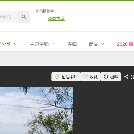
熱門關鍵字
淡蘭古道
友分享
主題活動
專輯
商品
2026
拍個手吧
收藏
檢舉