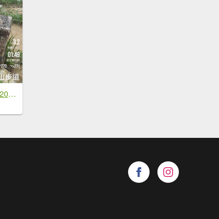
小百岳(84)-鵲子山-20230604