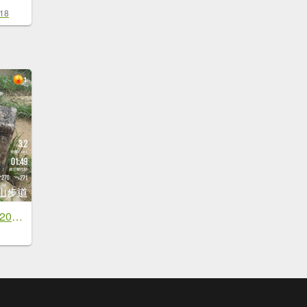
-18
小百岳(84)-鵲子山-20230604