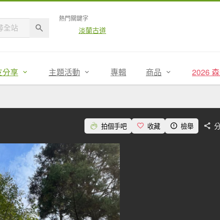
熱門關鍵字
淡蘭古道
友分享
主題活動
專輯
商品
2026
拍個手吧
收藏
檢舉