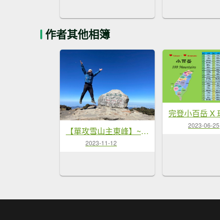
作者其他相簿
2023-06-25
【單攻雪山主東峰】~夜景、日出、雲海、黑森林、圈谷、群山環繞~
2023-11-12