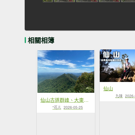
相關相簿
仙山
九味
2026-
仙山古道群峰、大東勢山、上大窩山 O型縱走
*花ㄦ
2026-05-25