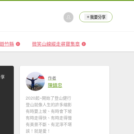
我要分享
 森遊竹縣
微笑山線縱走尋寶集章
分享
作者
陳鎮忠
2020起~開始了登山健行
登山就像人生的許多縮影
有時要上坡、有時會下坡
有時走得快、有時走得慢
有美景不斷、有泥濘不堪
誒！就是愛！