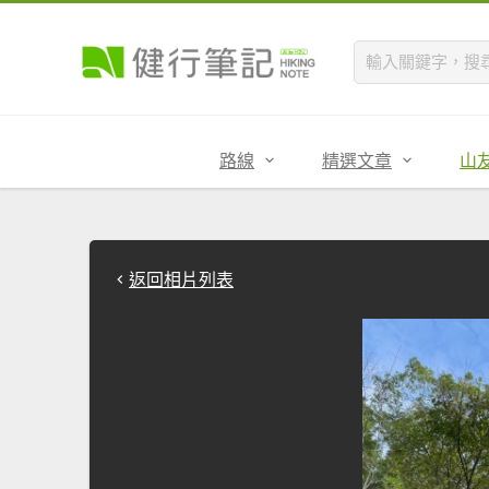
路線
精選文章
山
返回相片列表