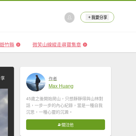
我要分享
 森遊竹縣
微笑山線縱走尋寶集章
分享
作者
Max Huang
45歲之後開始爬山，只想靜靜得與山林對
話，一步一步的內心紀錄，當是一種自我
沉思，一種心靈的沉澱。
關注他