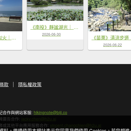
《南投》靜謐湖光｜ 埔里鯉魚潭環潭8字繞20260629
2026-06-30
《桃園》驕陽似火｜永安北岸濱海步道20260725
2026-06-22
條款
隱私權政策
記合作與網站客服:
hikingnote@biji.co
牌廣告合作:
jacky.chen@h2u.ai
務或其他平台應用服務合作:
vincent.changchien@h2u.ai
關資料。繼續使用本網站表示您同意我們使用 Cookies。若您