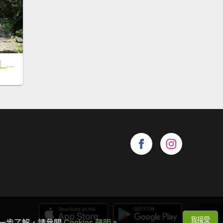
《苗栗》清涼步道｜ 南庄蓬萊溪護魚步道及四十二份坪步道20260621
我接受
想進一步了解，請參閱
Cookies 聲明
。