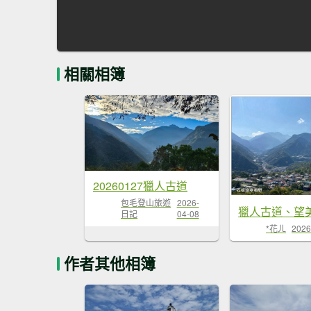
相關相簿
20260127獵人古道
包毛登山旅遊
2026-
日記
04-08
*花ㄦ
2026
作者其他相簿