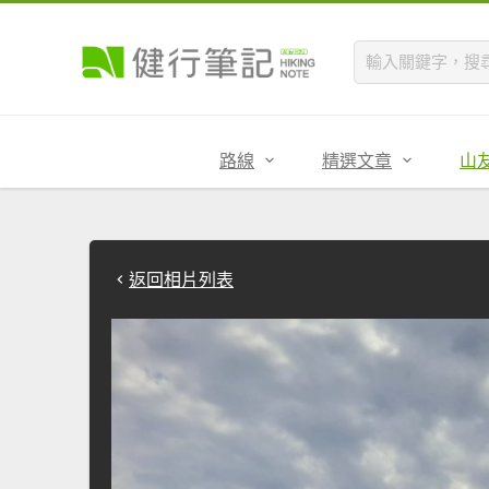
路線
精選文章
山
返回相片列表