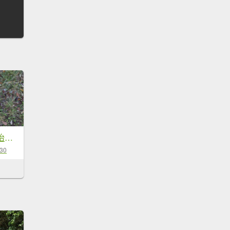
【走進望鄉部落，抬頭就見玉山】獵人古道之望美山、瓊山O繞16K。
-30