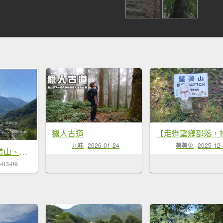
獵人古道
九味
2026-01-24
美美兔
2025-12
獵人古道、望美山、瓊山 連走
-03-09