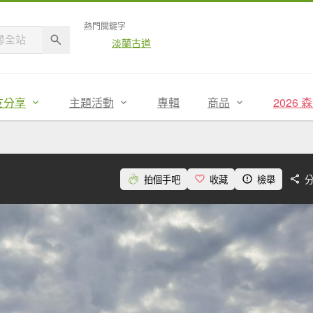
熱門關鍵字
淡蘭古道
友分享
主題活動
專輯
商品
2026
拍個手吧
收藏
檢舉