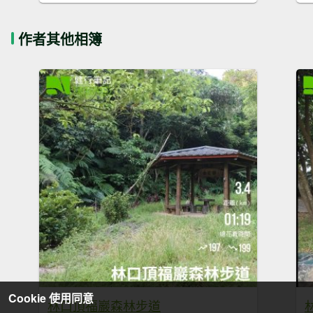
作者其他相簿
Cookie 使用同意
林口頂福巖森林步道