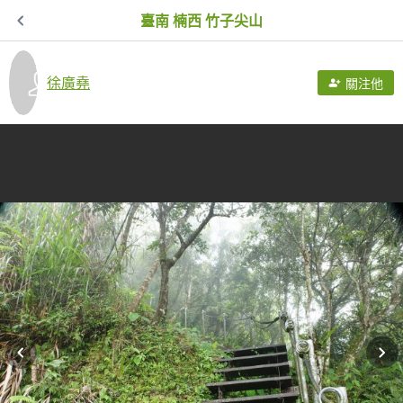
臺南 楠西 竹子尖山
徐廣堯
關注他