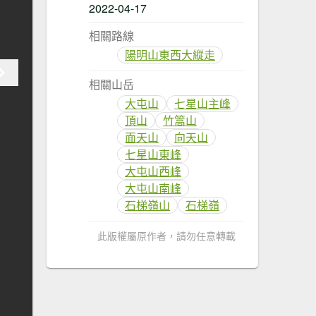
2022-04-17
相關路線
陽明山東西大縱走
相關山岳
大屯山
七星山主峰
頂山
竹篙山
面天山
向天山
七星山東峰
大屯山西峰
大屯山南峰
石梯嶺山
石梯嶺
此版權屬原作者，請勿任意轉載