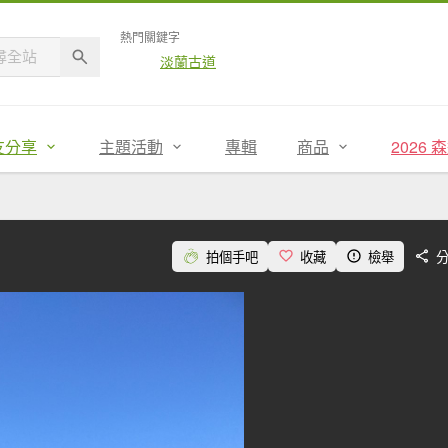
熱門關鍵字
淡蘭古道
友分享
主題活動
專輯
商品
2026
拍個手吧
收藏
檢舉