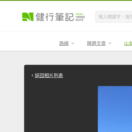
路線
精選文章
山
返回相片列表