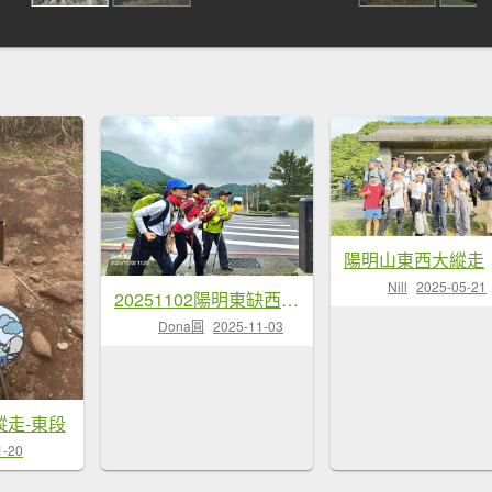
陽明山東西大縱走
Nill
2025-05-21
20251102陽明東缺西縱走五連峰+小油坑山(H834m)
Dona圓
2025-11-03
走-東段
1-20