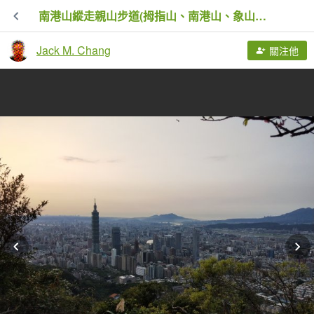
南港山縱走親山步道(拇指山、南港山、象山、九五峰)
Jack M. Chang
關注他