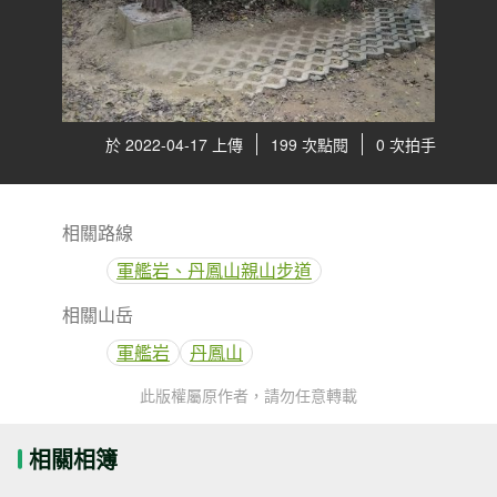
於 2022-04-17 上傳
199 次點閱
0 次拍手
相關路線
軍艦岩、丹鳳山親山步道
相關山岳
軍艦岩
丹鳳山
此版權屬原作者，請勿任意轉載
相關相簿