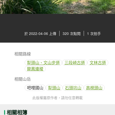
於 2022-04-06 上傳
320 次點閱
1 次拍手
相關路線
犁頭山、文山步道
三段崎古道
文林古道
龍鳳連稜
相關山岳
吧哩國山
犁頭山
石頭坑山
高梘頭山
此版權屬原作者，請勿任意轉載
相關相簿