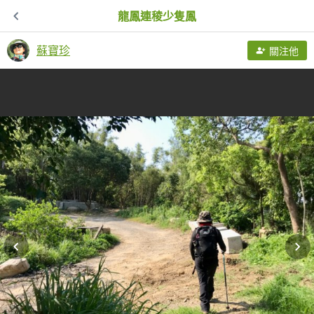
龍鳳連稜少隻鳳
蘇寶珍
關注他