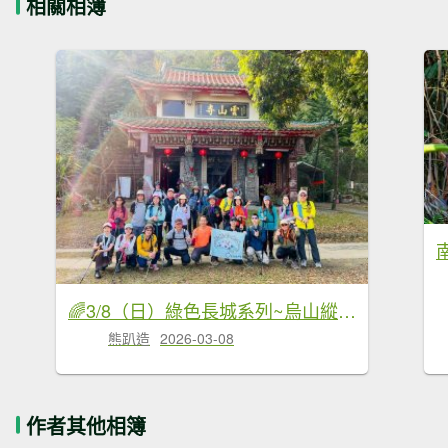
相關相簿
🌈3/8（日）綠色長城系列~烏山縱走✨FB：熊熊趴爬走🌈
熊趴造
2026-03-08
作者其他相簿