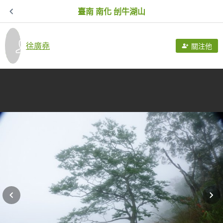
臺南 南化 刣牛湖山
徐廣堯
關注他