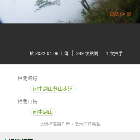
於 2022-04-06 上傳
249 次點閱
1 次拍手
相關路線
刣牛湖山登山步道
相關山岳
刣牛湖山
此版權屬原作者，請勿任意轉載