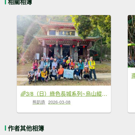
相關相簿
🌈3/8（日）綠色長城系列~烏山縱走✨FB：熊熊趴爬走🌈
熊趴造
2026-03-08
作者其他相簿