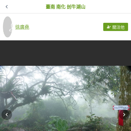
臺南 南化 刣牛湖山
徐廣堯
關注他