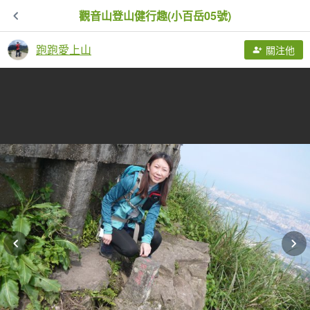
觀音山登山健行趣(小百岳05號)
跑跑愛上山
關注他