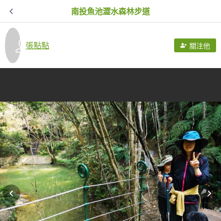
南投魚池澀水森林步道
張點點
關注他