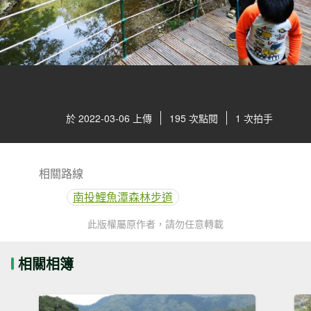
於 2022-03-06 上傳
195 次點閱
1 次拍手
相關路線
南投鯉魚潭森林步道
此版權屬原作者，請勿任意轉載
相關相簿