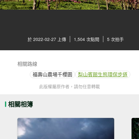
於 2022-02-27 上傳
1,504 次點閱
5 次拍手
相關路線
福壽山農場千櫻園
梨山賓館生態環保步道
此版權屬原作者，請勿任意轉載
相關相簿