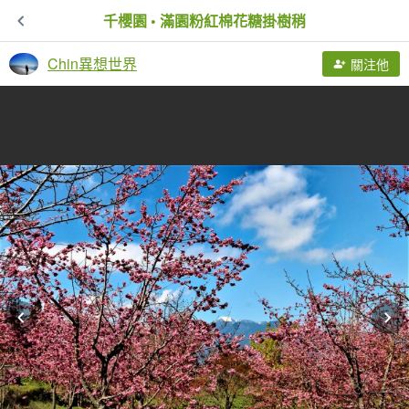
千櫻園 • 滿園粉紅棉花糖掛樹稍
Chin異想世界
關注他