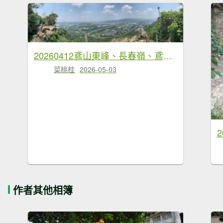
20260412鳶山東峰、長春嶺、鳶山（福德坑山）三角點、鳶山彩壁、鳶山岩、光復紀念鐘
菜桃桂
2026-05-03
作者其他相簿