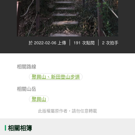
於 2022-02-06 上傳
191 次點閱
2 次拍手
相關路線
聚興山、新田登山步道
相關山岳
聚興山
此版權屬原作者，請勿任意轉載
相關相簿