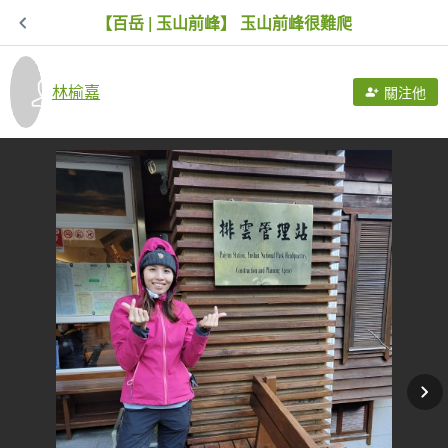
【百岳 | 玉山前峰】 玉山前峰很難爬
林榆嘉
關注他