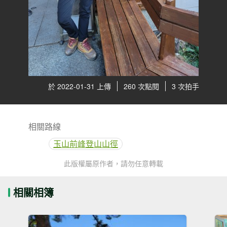
於 2022-01-31 上傳
260 次點閱
3 次拍手
相關路線
玉山前峰登山山徑
此版權屬原作者，請勿任意轉載
相關相簿