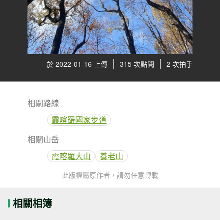
於 2022-01-16 上傳
315 次點閱
2 次拍手
相關路線
霞喀羅國家步道
相關山岳
霞喀羅大山
養老山
此版權屬原作者，請勿任意轉載
相關相簿