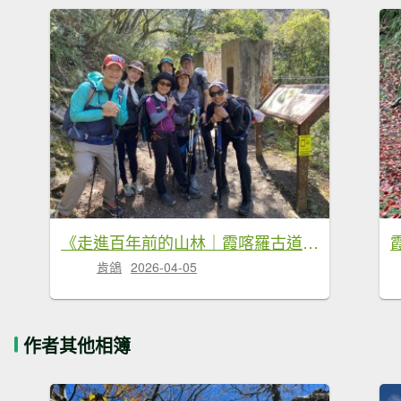
《走進百年前的山林｜霞喀羅古道22K縱走．一條被歷史刻下痕跡的路》
肯鴿
2026-04-05
作者其他相簿