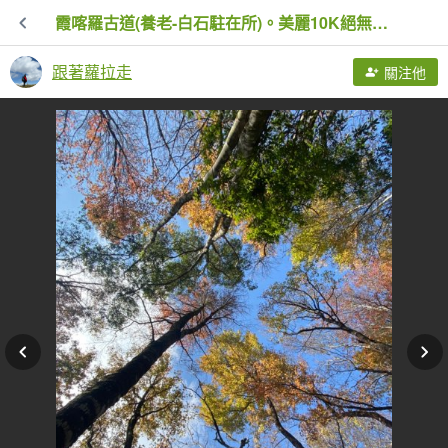
霞喀羅古道(養老-白石駐在所)。美麗10K絕無冷場
跟著蘿拉走
關注他