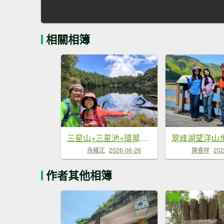
相關相簿
三星山+三星池+環翠峰湖 2026.06.20
翠峰湖望洋山
孫耀正
2026-06-26
陳睿祥
202
作者其他相簿