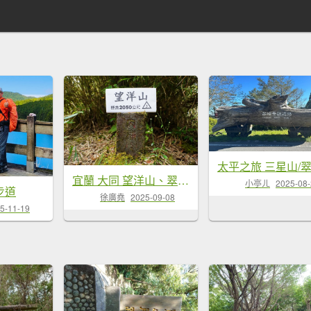
宜蘭 大同 望洋山、翠峰湖步道、山毛櫸步道
小亭ㄦ
2025-08
步道
徐廣堯
2025-09-08
5-11-19