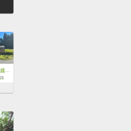
太平之旅 三星山/翠峰湖/見晴
-28