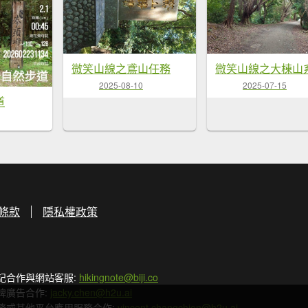
微笑山線之鳶山任務
微笑山線之大棟山
2025-08-10
2025-07-15
道
條款
隱私權政策
記合作與網站客服:
hikingnote@biji.co
牌廣告合作:
jacky.chen@h2u.ai
務或其他平台應用服務合作:
vincent.changchien@h2u.ai