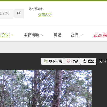
熱門關鍵字
淡蘭古道
友分享
主題活動
專輯
商品
2026
拍個手吧
收藏
檢舉