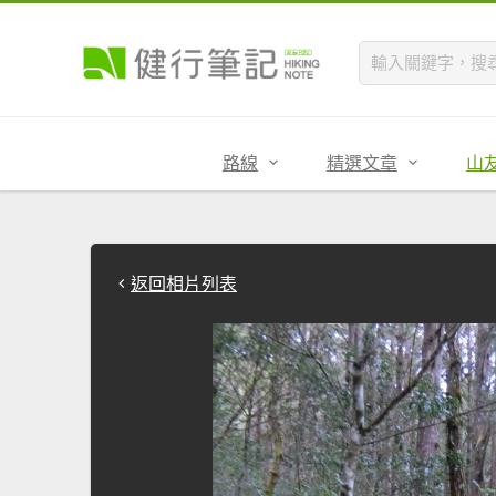
路線
精選文章
山
返回相片列表