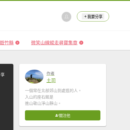
我要分享
 森遊竹縣
微笑山線縱走尋寶集章
作者
分享
土司
一個常在北部郊山到處逛的人。
入山的座右銘是
進山敬山淨山靜山。
關注他