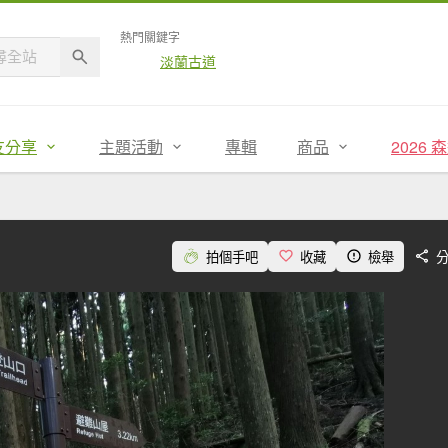
熱門關鍵字
淡蘭古道
友分享
主題活動
專輯
商品
2026
拍個手吧
收藏
檢舉