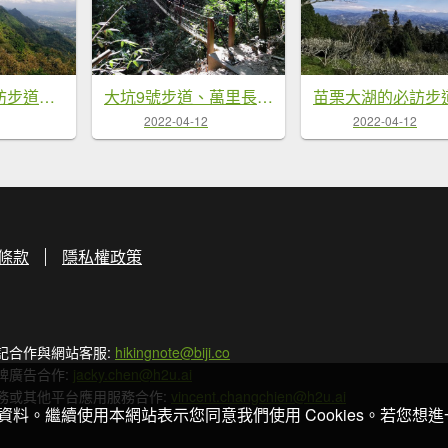
台南、高雄必訪步道：虎形山公園、大崗山、旗靈縱走、觀音山、半屏山、柴山 - 2022/2/13
大坑9號步道、萬里長城步道、桃源里森林步道、華山天梯, 情人橋、獨立山、大凍山、漁光島步道-2/12
2022-04-12
2022-04-12
條款
隱私權政策
記合作與網站客服:
hikingnote@biji.co
牌廣告合作:
jacky.chen@h2u.ai
務或其他平台應用服務合作:
vincent.changchien@h2u.ai
關資料。繼續使用本網站表示您同意我們使用 Cookies。若您