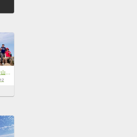
🌈4/11(六)台版富士山~小百岳-加里山×尋找一葉蘭✨FB：熊熊趴爬走~歡迎加入🌈
-12