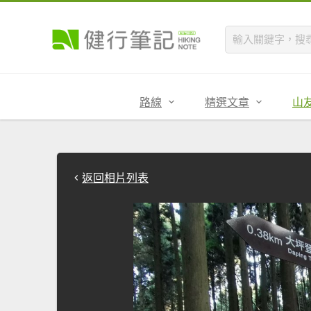
路線
精選文章
山
返回相片列表