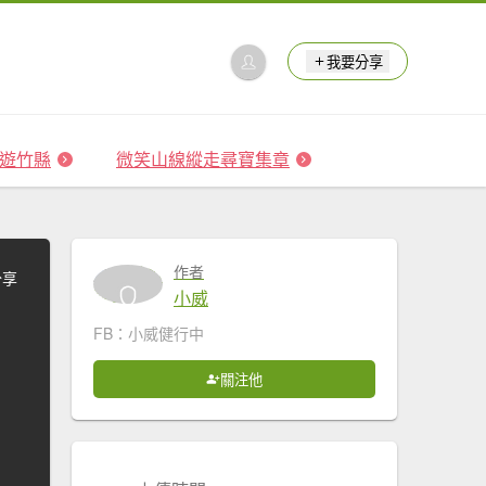
我要分享
 森遊竹縣
微笑山線縱走尋寶集章
作者
分享
小威
FB：小威健行中
關注他