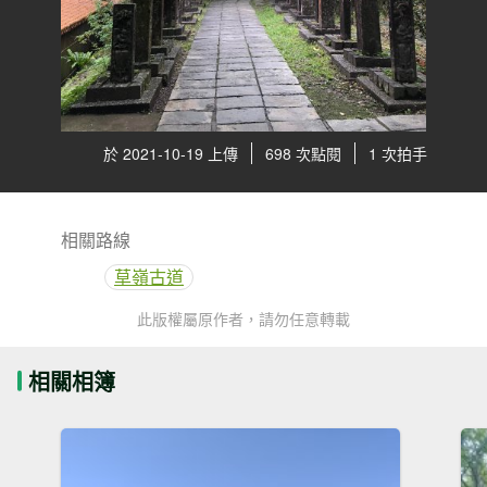
於 2021-10-19 上傳
698 次點閱
1 次拍手
相關路線
草嶺古道
此版權屬原作者，請勿任意轉載
相關相簿