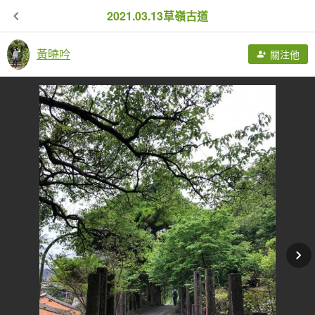
2021.03.13草嶺古道
黃曉吟
關注他