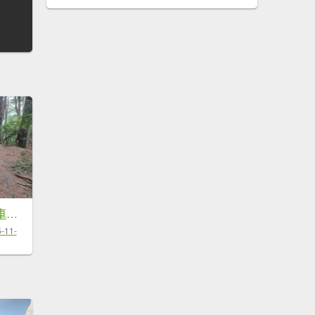
觀高山屋／龍貓公車／八通關山／八通關山西峰
-11-