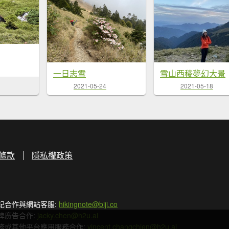
一日志雪
雪山西稜夢幻大景
2021-05-24
2021-05-18
條款
隱私權政策
記合作與網站客服:
hikingnote@biji.co
牌廣告合作:
jacky.chen@h2u.ai
務或其他平台應用服務合作:
vincent.changchien@h2u.ai