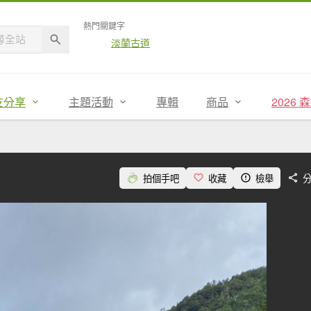
熱門關鍵字
淡蘭古道
友分享
主題活動
專輯
商品
2026
拍個手吧
收藏
檢舉