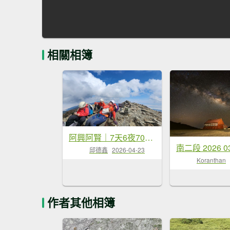
相關相簿
阿興阿賢｜7天6夜70K龍貓公車+駒盆西稜接馬博
邱德鑫
2026-04-23
Koranthan
作者其他相簿