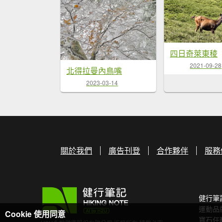
四日奇萊東稜
2021-09-28
北得拉曼內鳥嘴
2023-03-14
關於我們
廣告刊登
合作夥伴
服務
健行筆
運動品
Cookie 使用同意
寶石任