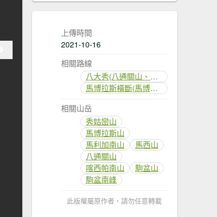
上傳時間
2021-10-16
相關路線
八大秀(八通關山、大水窟山、秀姑巒山)
馬博拉斯橫斷(馬博橫斷)
相關山岳
秀姑巒山
馬博拉斯山
馬利加南山
馬西山
八通關山
喀西帕南山
駒盆山
駒盆南峰
此版權屬原作者，請勿任意轉載