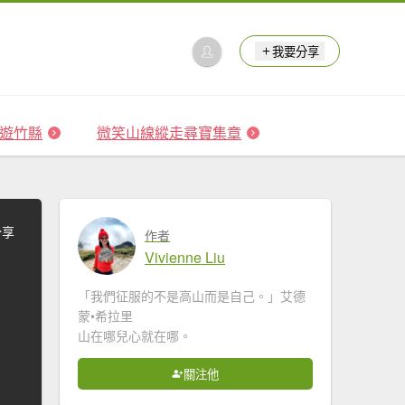
我要分享
 森遊竹縣
微笑山線縱走尋寶集章
分享
作者
Vivienne Liu
「我們征服的不是高山而是自己。」艾德
蒙•希拉里
山在哪兒心就在哪。
關注他