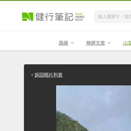
路線
精選文章
山
返回相片列表