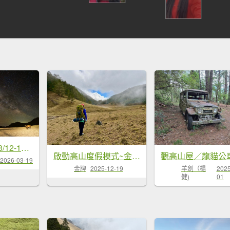
南二段 2026 03/12-17 六天五夜
啟動高山度假模式~金牌三小隊之馬博橫斷8日
2026-03-19
金牌
2025-12-19
羊劍（楊
2025
健)
01