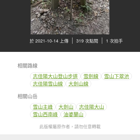
於 2021-10-14 上傳
319 次點閱
1 次拍手
相關路線
志佳陽大山登山步道
雪劍線
雪山下翠池
志佳陽雪山線
大劍山線
相關山岳
雪山主峰
大劍山
志佳陽大山
雪山西南峰
油婆蘭山
此版權屬原作者，請勿任意轉載