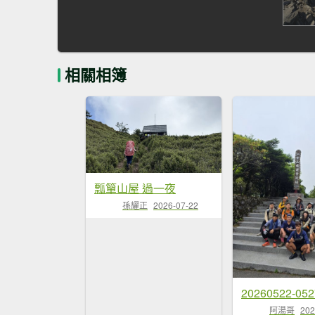
相關相簿
瓢簞山屋 過一夜
孫耀正
2026-07-22
阿湯哥
202