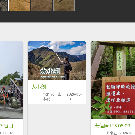
大小劍
快門女子山
2026-05-
林誌
28
20260522-0527 雪山西稜逆行
志佳陽115.05.09
6-06-07
許俊在
2026-05