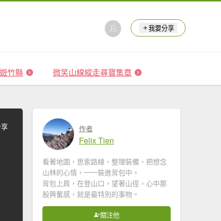
我要分享
 森遊竹縣
微笑山線縱走尋寶集章
分享
作者
Felix Tien
看著地圖，思索路線，整理裝備，把想念
山林的心情，一一裝進背包中。
背包上肩，在登山口，望著山徑，心中那
股興奮感，就是最特別的事物。
關注他