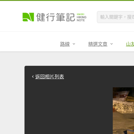
路線
精選文章
山
返回相片列表