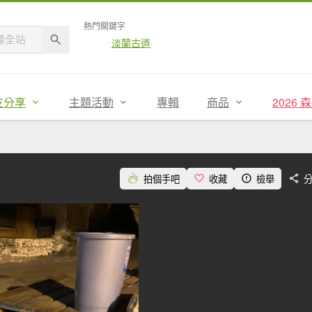
熱門關鍵字
淡蘭古道
友分享
主題活動
專輯
商品
2026
拍個手吧
收藏
檢舉