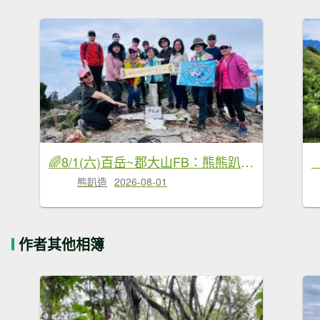
🌈8/1(六)百岳~郡大山FB：熊熊趴爬走(富裕登山社)🌈
熊趴造
2026-08-01
作者其他相簿