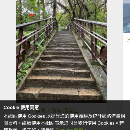
Cookie 使用同意
台北｜信義、南港 南港山
本網站使用 Cookies 以提昇您的使用體驗及統計網路流量相
2024-02-13
關資料。繼續使用本網站表示您同意我們使用 Cookies。若
您想進一步了解，請參閱
Cookies 聲明
。