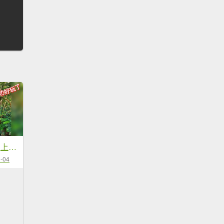
20251229石龜坑山上白石山下白石埤O走+阿姆坪
-04