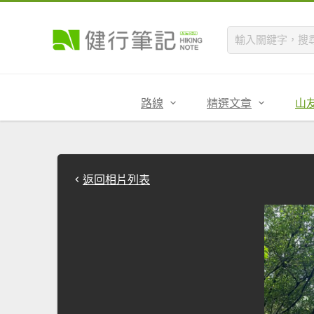
路線
精選文章
山
返回相片列表