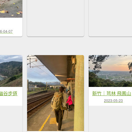
6-04-07
幽谷步道
新竹｜芎林 飛鳳山
2023-05-23