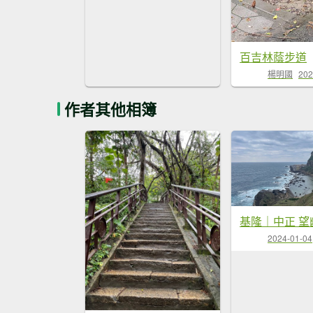
百吉林蔭步道
楊明國
202
作者其他相簿
基隆｜中正 望
2024-01-04