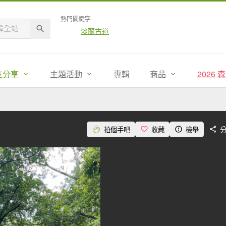
熱門關鍵字
淡蘭古道
友分享
主題活動
專輯
商品
2026
拍個手吧
收藏
檢舉