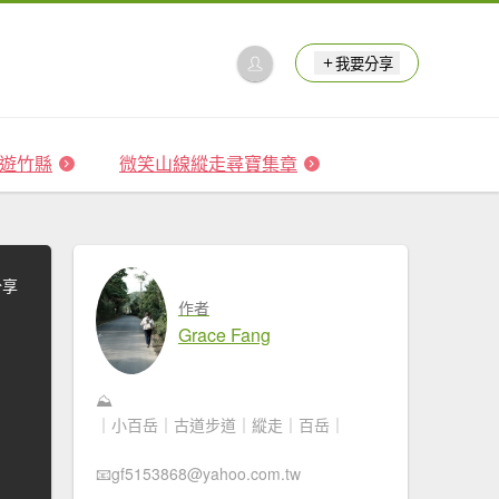
我要分享
 森遊竹縣
微笑山線縱走尋寶集章
分享
作者
Grace Fang
⛰️
｜小百岳｜古道步道｜縱走｜百岳｜
📧gf5153868@yahoo.com.tw