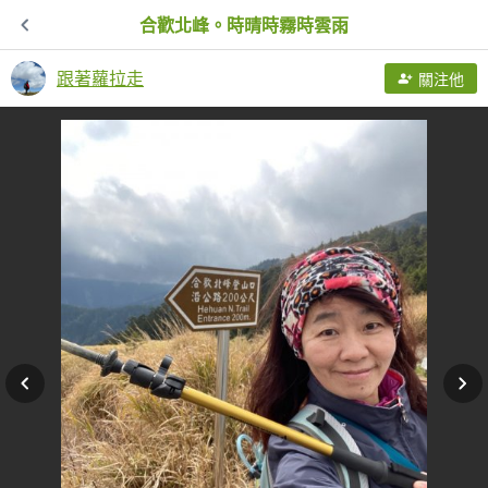
合歡北峰。時晴時霧時雲雨
跟著蘿拉走
關注他