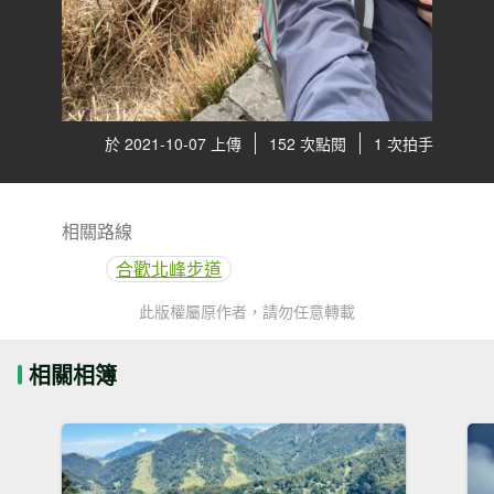
於 2021-10-07 上傳
152 次點閱
1 次拍手
相關路線
合歡北峰步道
此版權屬原作者，請勿任意轉載
相關相簿