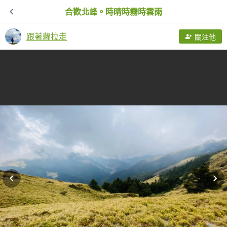
合歡北峰。時晴時霧時雲雨
跟著蘿拉走
關注他