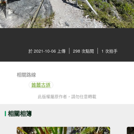
於 2021-10-06 上傳
298 次點閱
1 次拍手
相關路線
錐麓古道
此版權屬原作者，請勿任意轉載
相關相簿