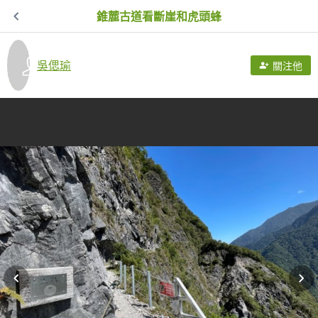
錐麓古道看斷崖和虎頭蜂
吳偲瑜
關注他