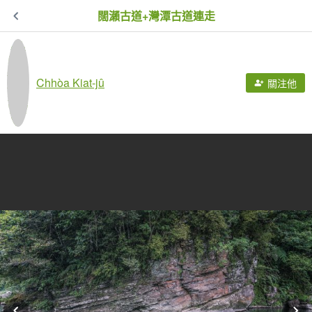
闊瀨古道+灣潭古道連走
Chhòa Kiat-jû
關注他