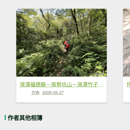
灣潭福德廟－南勢坑山－灣潭竹子山－七股古道－橫坪尾古道－灣潭古道－灣潭福德廟Ｏ形
方珣
2026-06-27
作者其他相簿