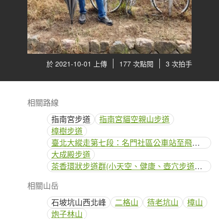
於 2021-10-01 上傳
177 次點閱
3 次拍手
相關路線
指南宮步道
指南宮貓空親山步道
樟樹步道
臺北大縱走第七段：名門社區公車站至飛龍步道
大成殿步道
茶香環狀步道群(小天空、健康、壺穴步道、茶展中心步道)
相關山岳
石坡坑山西北峰
二格山
待老坑山
樟山
炮子林山