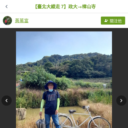
【臺北大縱走 7】政大→樟山寺
黃萬富
關注他