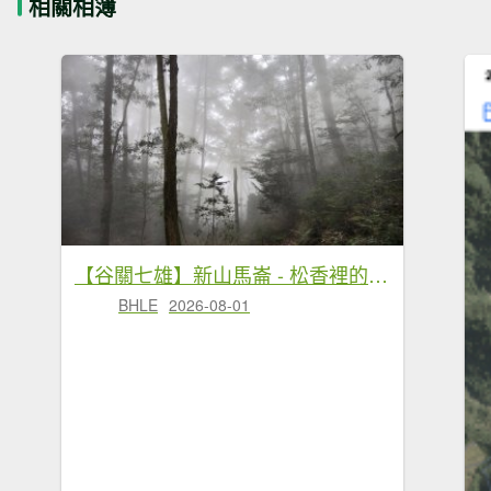
相關相簿
【谷關七雄】新山馬崙 - 松香裡的時光迴廊：聽山林講述歲月的故事
BHLE
2026-08-01