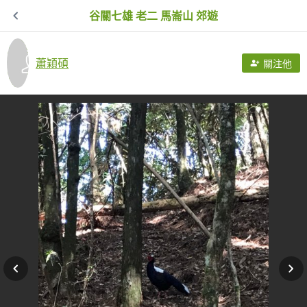
谷關七雄 老二 馬崙山 郊遊
蕭穎碩
關注他